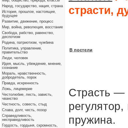
Мир, общество, природа, классы
Народ, государство, нация, страна
страсти, д
История, прошлое, настоящее,
будущее
Развитие, движение, процесс
Мир, война, революция, восстание
Свобода, рабство, равенство,
деспотизм
Родина, патриотизм, чужбина
Политика, управление,
В постели
правительство
Люди, человек
Идея, мысль, убеждение, мнение,
сознание
Мораль, нравственность,
добродетель, порок
Правда, искренность
Ложь, лицемерие
Страсть —
Честолюбие, лесть, зависть,
чванство
регулятор,
Честность, совесть, стыд
Слава, долг, честь, позор
Справедливость,
пружина.
несправедливость
Гордость, гордыня, скромность,