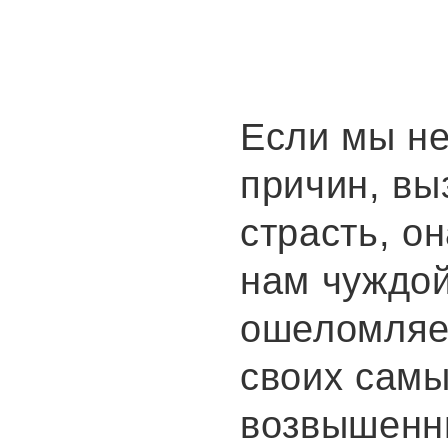
Если мы не
причин, в
страсть, о
нам чуждо
ошеломляе
своих сам
возвышенн