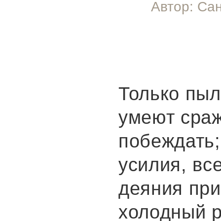
Автор: Са
Только пы
умеют сраж
побеждать;
усилия, вс
деяния при
холодный р