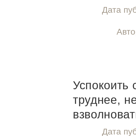
Дата пу
Авто
Успокоить 
труднее, н
взволноват
Дата пу