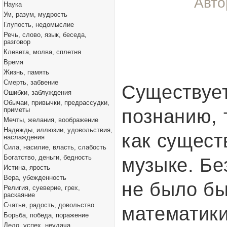
Авто
Наука
Ум, разум, мудрость
Глупость, недомыслие
Речь, слово, язык, беседа,
разговор
Клевета, молва, сплетня
Время
Жизнь, память
Смерть, забвение
Существует
Ошибки, заблуждения
Обычаи, привычки, предрассудки,
познанию, 
приметы
Мечты, желания, воображение
Надежды, иллюзии, удовольствия,
как сущест
наслаждения
Сила, насилие, власть, слабость
Богатство, деньги, бедность
музыке. Бе
Истина, ярость
Вера, убежденность
не было бы
Религия, суеверие, грех,
раскаяние
Счатье, радость, довольство
математики
Борьба, победа, поражение
Дело, успех, неудача