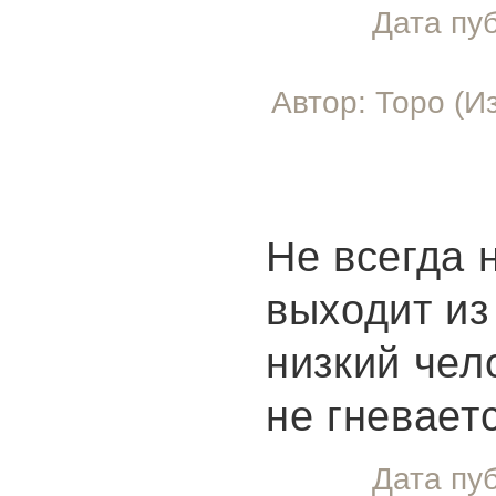
Дата пу
Автор: Торо (И
Не всегда н
выходит из
низкий чел
не гневает
Дата пу