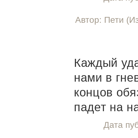
Автор: Пети (И
Каждый уд
нами в гнев
концов обя
падет на н
Дата пу