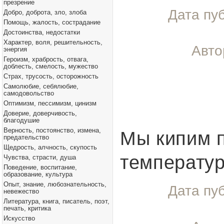
презрение
Дата пу
Добро, доброта, зло, злоба
Помощь, жалость, сострадание
Достоинства, недостатки
Характер, воля, решительность,
Авто
энергия
Героизм, храбрость, отвага,
доблесть, смелость, мужество
Страх, трусость, осторожность
Самолюбие, себялюбие,
самодовольство
Оптимизм, пессимизм, цинизм
Доверие, доверчивость,
благодушие
Верность, постоянство, измена,
Мы кипим 
предательство
Щедрость, алчность, скупость
температур
Чувства, страсти, душа
Поведение, воспитание,
образование, культура
Опыт, знание, любознательность,
Дата пу
невежество
Литература, книга, писатель, поэт,
печать, критика
Искусство