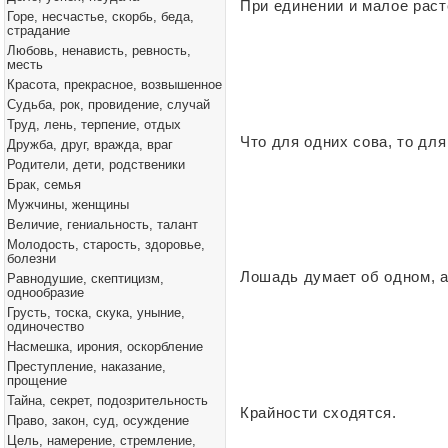
При единении и малое раст
Горе, несчастье, скорбь, беда,
страдание
Любовь, ненависть, ревность,
месть
Красота, прекрасное, возвышенное
Судьба, рок, провидение, случай
Труд, лень, терпение, отдых
Что для одних сова, то для
Дружба, друг, вражда, враг
Родители, дети, родственики
Брак, семья
Мужчины, женщины
Величие, гениальность, талант
Молодость, старость, здоровье,
болезни
Лошадь думает об одном, а
Равнодушие, скептицизм,
однообразие
Грусть, тоска, скука, уныние,
одиночество
Насмешка, ирония, оскорбление
Преступление, наказание,
прощение
Тайна, секрет, подозрительность
Крайности сходятся.
Право, закон, суд, осуждение
Цель, намерение, стремление,