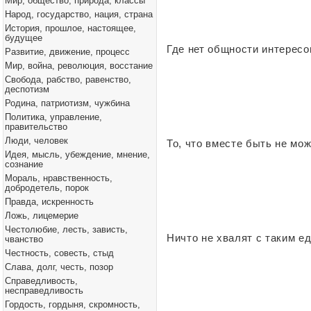
Мир, общество, природа, классы
Народ, государство, нация, страна
История, прошлое, настоящее,
будущее
Где нет общности интересов
Развитие, движение, процесс
Мир, война, революция, восстание
Свобода, рабство, равенство,
деспотизм
Родина, патриотизм, чужбина
Политика, управление,
правительство
Люди, человек
То, что вместе быть не мож
Идея, мысль, убеждение, мнение,
сознание
Мораль, нравственность,
добродетель, порок
Правда, искренность
Ложь, лицемерие
Честолюбие, лесть, зависть,
Ничто не хвалят с таким ед
чванство
Честность, совесть, стыд
Слава, долг, честь, позор
Справедливость,
несправедливость
Гордость, гордыня, скромность,