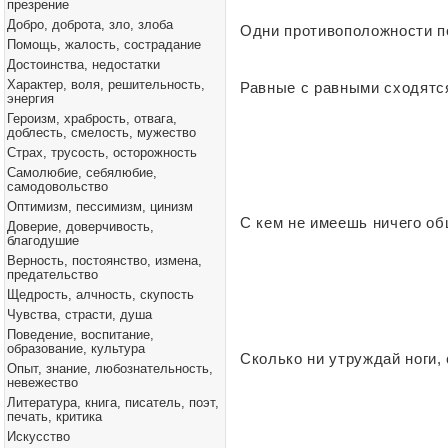
презрение
Добро, доброта, зло, злоба
Одни противоположности п
Помощь, жалость, сострадание
Достоинства, недостатки
Характер, воля, решительность,
Равные с равными сходятся
энергия
Героизм, храбрость, отвага,
доблесть, смелость, мужество
Страх, трусость, осторожность
Самолюбие, себялюбие,
самодовольство
Оптимизм, пессимизм, цинизм
С кем не имеешь ничего общ
Доверие, доверчивость,
благодушие
Верность, постоянство, измена,
предательство
Щедрость, алчность, скупость
Чувства, страсти, душа
Поведение, воспитание,
образование, культура
Сколько ни утруждай ноги,
Опыт, знание, любознательность,
невежество
Литература, книга, писатель, поэт,
печать, критика
Искусство