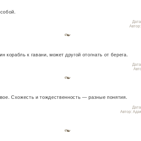
собой.
Дата
Автор
ин корабль к гавани, может другой отогнать от берега.
Дата
Авт
вое. Схожесть и тождественность — разные понятия.
Дата
Автор: Ада