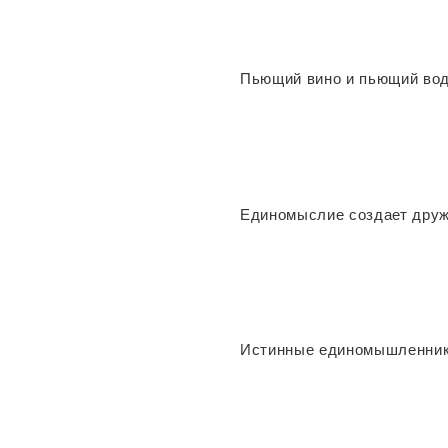
Пьющий вино и пьющий воду
Единомыслие создает друж
Истинные единомышленники 