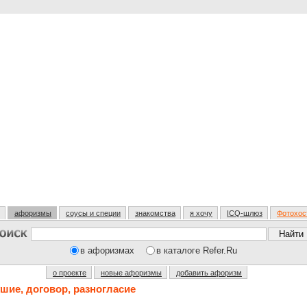
афоризмы
соусы и специи
знакомства
я хочу
ICQ-шлюз
Фотохос
в афоризмах
в каталоге Refer.Ru
о проекте
новые афоризмы
добавить афоризм
ушие, договор, разногласие