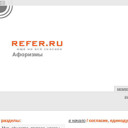
Афоризмы
каталог
разделы:
в начало
/ согласие, единод