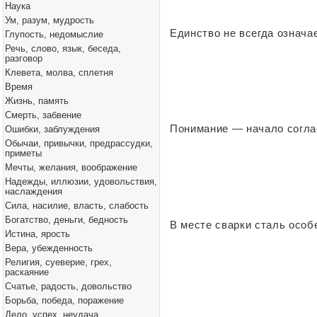
Наука
Ум, разум, мудрость
Единство не всегда означа
Глупость, недомыслие
Речь, слово, язык, беседа,
разговор
Клевета, молва, сплетня
Время
Жизнь, память
Смерть, забвение
Понимание — начало согла
Ошибки, заблуждения
Обычаи, привычки, предрассудки,
приметы
Мечты, желания, воображение
Надежды, иллюзии, удовольствия,
наслаждения
Сила, насилие, власть, слабость
Богатство, деньги, бедность
В месте сварки сталь особ
Истина, ярость
Вера, убежденность
Религия, суеверие, грех,
раскаяние
Счатье, радость, довольство
Борьба, победа, поражение
Дело, успех, неудача