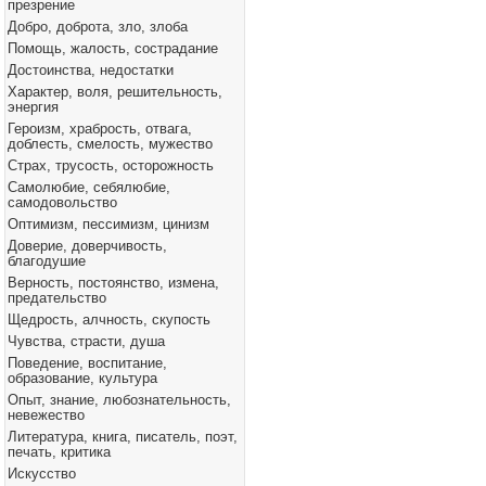
презрение
Добро, доброта, зло, злоба
Помощь, жалость, сострадание
Достоинства, недостатки
Характер, воля, решительность,
энергия
Героизм, храбрость, отвага,
доблесть, смелость, мужество
Страх, трусость, осторожность
Самолюбие, себялюбие,
самодовольство
Оптимизм, пессимизм, цинизм
Доверие, доверчивость,
благодушие
Верность, постоянство, измена,
предательство
Щедрость, алчность, скупость
Чувства, страсти, душа
Поведение, воспитание,
образование, культура
Опыт, знание, любознательность,
невежество
Литература, книга, писатель, поэт,
печать, критика
Искусство