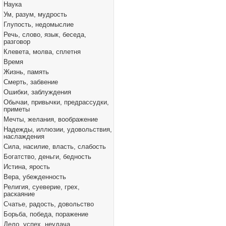
Наука
Ум, разум, мудрость
Глупость, недомыслие
Речь, слово, язык, беседа,
разговор
Клевета, молва, сплетня
Время
Жизнь, память
Смерть, забвение
Ошибки, заблуждения
Обычаи, привычки, предрассудки,
приметы
Мечты, желания, воображение
Надежды, иллюзии, удовольствия,
наслаждения
Сила, насилие, власть, слабость
Богатство, деньги, бедность
Истина, ярость
Вера, убежденность
Религия, суеверие, грех,
раскаяние
Счатье, радость, довольство
Борьба, победа, поражение
Дело, успех, неудача