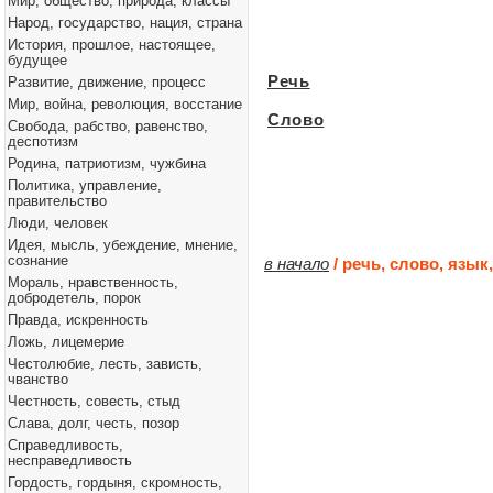
Мир, общество, природа, классы
Народ, государство, нация, страна
История, прошлое, настоящее,
будущее
Речь
Развитие, движение, процесс
Мир, война, революция, восстание
Слово
Свобода, рабство, равенство,
деспотизм
Родина, патриотизм, чужбина
Политика, управление,
правительство
Люди, человек
Идея, мысль, убеждение, мнение,
сознание
в начало
/ речь, слово, язык
Мораль, нравственность,
добродетель, порок
Правда, искренность
Ложь, лицемерие
Честолюбие, лесть, зависть,
чванство
Честность, совесть, стыд
Слава, долг, честь, позор
Справедливость,
несправедливость
Гордость, гордыня, скромность,