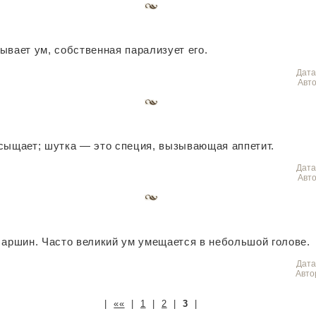
ывает ум, собственная парализует его.
Дата
Авто
сыщает; шутка — это специя, вызывающая аппетит.
Дата
Авто
 аршин. Часто великий ум умещается в небольшой голове.
Дата
Авто
|
««
|
1
|
2
|
3
|