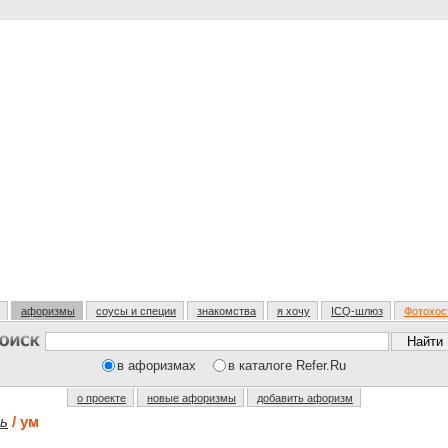
афоризмы
соусы и специи
знакомства
я хочу
ICQ-шлюз
Фотохос
в афоризмах
в каталоге Refer.Ru
о проекте
новые афоризмы
добавить афоризм
ть
/ ум