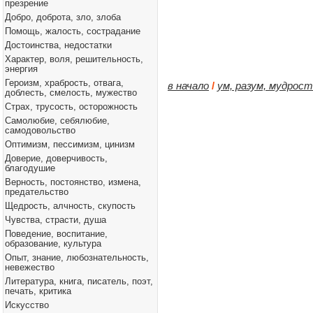
презрение
Добро, доброта, зло, злоба
Помощь, жалость, сострадание
Достоинства, недостатки
Характер, воля, решительность,
энергия
Героизм, храбрость, отвага,
в начало
/
ум, разум, мудрос
доблесть, смелость, мужество
Страх, трусость, осторожность
Самолюбие, себялюбие,
самодовольство
Оптимизм, пессимизм, цинизм
Доверие, доверчивость,
благодушие
Верность, постоянство, измена,
предательство
Щедрость, алчность, скупость
Чувства, страсти, душа
Поведение, воспитание,
образование, культура
Опыт, знание, любознательность,
невежество
Литература, книга, писатель, поэт,
печать, критика
Искусство