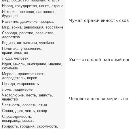
Мир, общество, природа, классы
Народ, государство, нация, страна
История, прошлое, настоящее,
будущее
Чужая ограниченность сков
Развитие, движение, процесс
Мир, война, революция, восстание
Свобода, рабство, равенство,
деспотизм
Родина, патриотизм, чужбина
Политика, управление,
правительство
Люди, человек
Ум — это хлеб, который на
Идея, мысль, убеждение, мнение,
сознание
Мораль, нравственность,
добродетель, порок
Правда, искренность
Ложь, лицемерие
Честолюбие, лесть, зависть,
Человека нельзя мерить на
чванство
Честность, совесть, стыд
Слава, долг, честь, позор
Справедливость,
несправедливость
Гордость, гордыня, скромность,