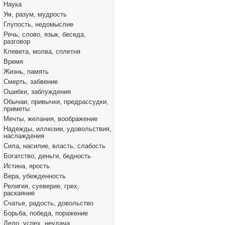
Наука
Ум, разум, мудрость
Глупость, недомыслие
Речь, слово, язык, беседа,
разговор
Клевета, молва, сплетня
Время
Жизнь, память
Смерть, забвение
Ошибки, заблуждения
Обычаи, привычки, предрассудки,
приметы
Мечты, желания, воображение
Надежды, иллюзии, удовольствия,
наслаждения
Сила, насилие, власть, слабость
Богатство, деньги, бедность
Истина, ярость
Вера, убежденность
Религия, суеверие, грех,
раскаяние
Счатье, радость, довольство
Борьба, победа, поражение
Дело, успех, неудача