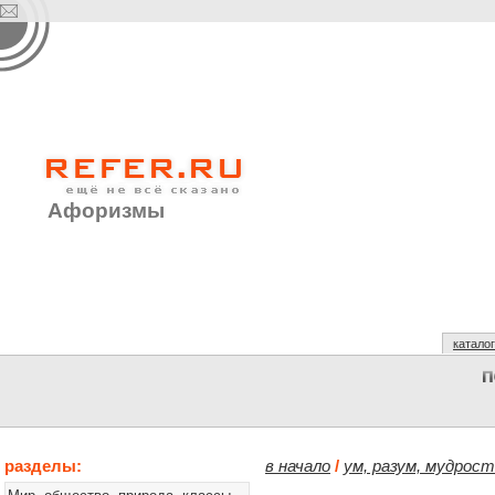
Афоризмы
каталог
разделы:
в начало
/
ум, разум, мудрос