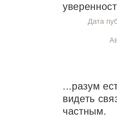
уверенност
Дата пу
Ав
...разум е
видеть свя
частным.