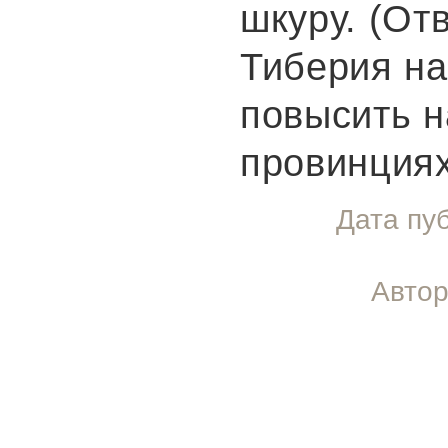
шкуру. (От
Тиберия н
повысить н
провинциях
Дата пу
Автор