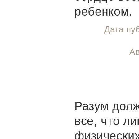
ребенком.
Дата пу
Ав
Разум долж
все, что л
физических