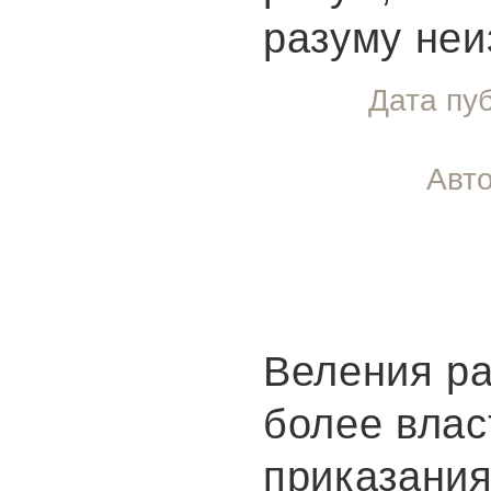
разуму неи
Дата пу
Авто
Веления ра
более влас
приказания