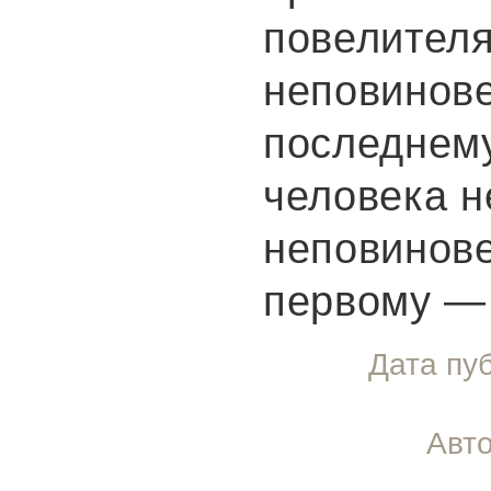
повелителя
неповинов
последнем
человека н
неповинов
первому —
Дата пу
Авто