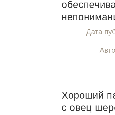
обеспечив
непонимани
Дата пу
Авто
Хороший п
с овец шер