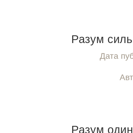
Разум силь
Дата пу
Авт
Разум оди