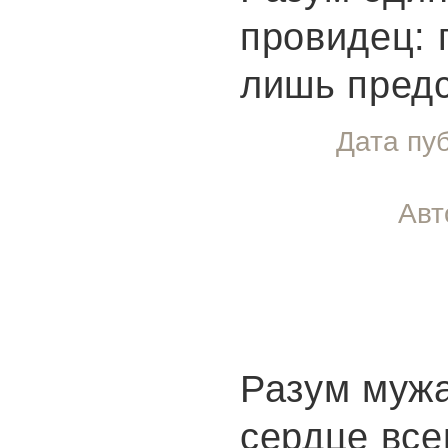
провидец: 
лишь предс
Дата пу
Авт
Разум мужа
сердце все