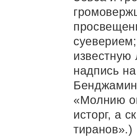
громовержц
просвещен
суеверием;
известную 
надпись на
Бенджамин
«Молнию о
исторг, а с
тиранов».)