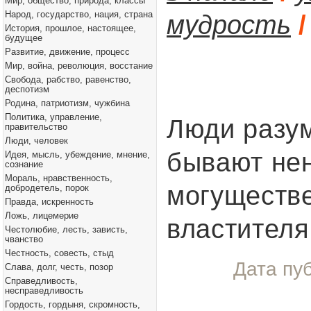
Мир, общество, природа, классы
Народ, государство, нация, страна
мудрость
/
История, прошлое, настоящее,
будущее
Развитие, движение, процесс
Мир, война, революция, восстание
Свобода, рабство, равенство,
деспотизм
Родина, патриотизм, чужбина
Политика, управление,
Люди разу
правительство
Люди, человек
бывают не
Идея, мысль, убеждение, мнение,
сознание
Мораль, нравственность,
могуществ
добродетель, порок
Правда, искренность
Ложь, лицемерие
властителя
Честолюбие, лесть, зависть,
чванство
Честность, совесть, стыд
Дата пу
Слава, долг, честь, позор
Справедливость,
несправедливость
Гордость, гордыня, скромность,