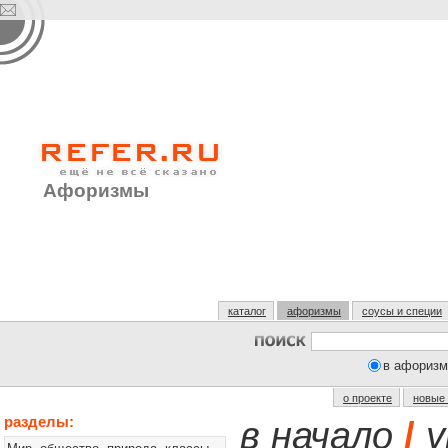
Афоризмы
каталог
афоризмы
соусы и специи
в афоризм
о проекте
новые
разделы:
в начало
/
у