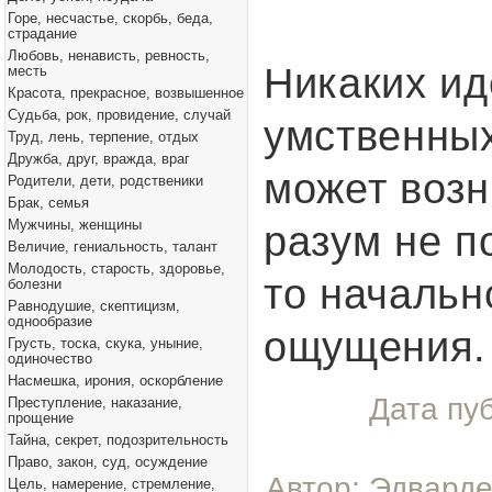
Горе, несчастье, скорбь, беда,
страдание
Любовь, ненависть, ревность,
Никаких ид
месть
Красота, прекрасное, возвышенное
Судьба, рок, провидение, случай
умственных
Труд, лень, терпение, отдых
Дружба, друг, вражда, враг
может возн
Родители, дети, родственики
Брак, семья
Мужчины, женщины
разум не п
Величие, гениальность, талант
Молодость, старость, здоровье,
то начальн
болезни
Равнодушие, скептицизм,
однообразие
ощущения.
Грусть, тоска, скука, уныние,
одиночество
Насмешка, ирония, оскорбление
Дата пу
Преступление, наказание,
прощение
Тайна, секрет, подозрительность
Право, закон, суд, осуждение
Автор: Эдварде
Цель, намерение, стремление,