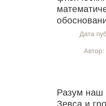
математич
обосновани
Дата пу
Автор:
Разум наш 
Зевса и гр