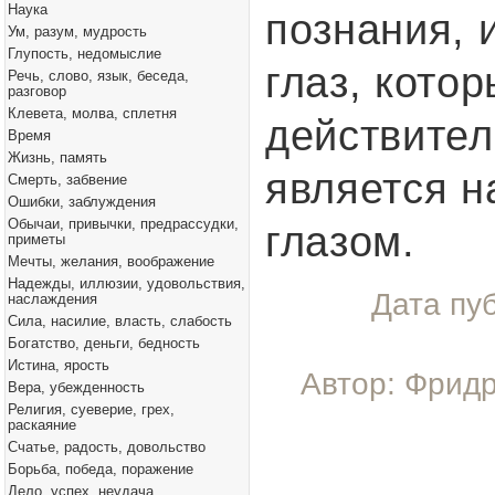
Наука
познания, и
Ум, разум, мудрость
Глупость, недомыслие
глаз, кото
Речь, слово, язык, беседа,
разговор
Клевета, молва, сплетня
действител
Время
Жизнь, память
является 
Смерть, забвение
Ошибки, заблуждения
Обычаи, привычки, предрассудки,
глазом.
приметы
Мечты, желания, воображение
Надежды, иллюзии, удовольствия,
Дата пу
наслаждения
Сила, насилие, власть, слабость
Богатство, деньги, бедность
Истина, ярость
Автор: Фридр
Вера, убежденность
Религия, суеверие, грех,
раскаяние
Счатье, радость, довольство
Борьба, победа, поражение
Дело, успех, неудача