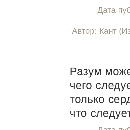
Дата пу
Автор: Кант (
Разум може
чего следуе
только сер
что следуе
Дата пу