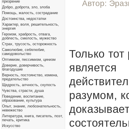
Автор: Эраз
презрение
Добро, доброта, зло, злоба
Помощь, жалость, сострадание
Достоинства, недостатки
Характер, воля, решительность,
энергия
Героизм, храбрость, отвага,
доблесть, смелость, мужество
Страх, трусость, осторожность
Самолюбие, себялюбие,
Только тот
самодовольство
Оптимизм, пессимизм, цинизм
является
Доверие, доверчивость,
благодушие
Верность, постоянство, измена,
действите
предательство
Щедрость, алчность, скупость
Чувства, страсти, душа
разумом, к
Поведение, воспитание,
образование, культура
доказывае
Опыт, знание, любознательность,
невежество
Литература, книга, писатель, поэт,
состоятель
печать, критика
Искусство